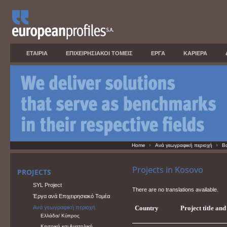
ΕΤΑΙΡΙΑ
ΕΠΙΧΕΙΡΗΣΙΑΚΟΙ ΤΟΜΕΙΣ
ΕΡΓΑ
ΚΑΡΙΕΡΑ
Home
Ανά γεωγραφική περιοχή
Βα
Projects in Kosovo
PROJECTS
SYL Project
There are no translations available.
Έργα ανά Επιχειρησιακό Τομέα
Ανά γεωγραφική περιοχή
Country
Project title an
Ελλάδα/ Κύπρος
Κεντρική και Ανατολική