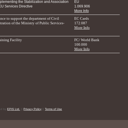
mplementing the Stabilization and Association
EU
U Services Directive
1.069.906
More Info
ance to support the department of Civil
EC Cards
ration of the Ministry of Public Services-
172.087
More Info
ining Facility
FC/ World Bank
100.000
More Info
red by
EPIS Ltd.
||
Privacy Policy
||
Terms of Use