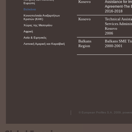
Kosovo
Assistance for I
Ευρώπη
Agreement-The E
Βαλκάνια
2016-2018
Κοινοπολιτεία Ανεξαρτήτων
Kosovo
Technical Assist
Κρατών (ΚΑΚ)
Services Administ
Χώρες της Μεσογείου
Kosovo
Αφρική
2006
Ασία & Ειρηνικός
Balkans
Balkans SME Tra
Λατινική Αμερική και Καραϊβική
Region
2000-2001
© European Profiles S.A. 2009, powe